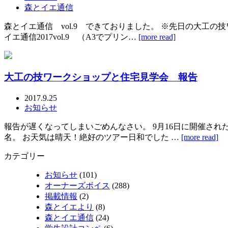
森とイエ通信
森とイエ通信 vol.9 できておりました。 ※先日の大工
イエ通信2017vol.9 （A3でプリン…
[more read]
大工の技ワークショップと住宅見学会 報告
2017.9.25
お知らせ
報告が遅くなってしまいごめんなさい。 9月16日に開催され
名。 お天気は晴天！絶好のツアー日和でした …
[more read]
カテゴリー
お知らせ
(101)
オーナーズボイス
(288)
掲載情報
(2)
森とイエより
(8)
森とイエ通信
(24)