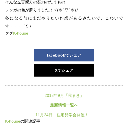
そんな左官親方の努力のたまもの、
レンガの色が蘇りましたよヾ(＠^▽^＠)ﾉ
冬になる前にまだやりたい作業があるみたいで、こわいで
す・・・（Ｓ）
タグ
K-house
facebookでシェア
Xでシェア
2013年9月「秋まき」
最新情報一覧へ
11月24日 住宅見学会開催！…
K-house
の関連記事