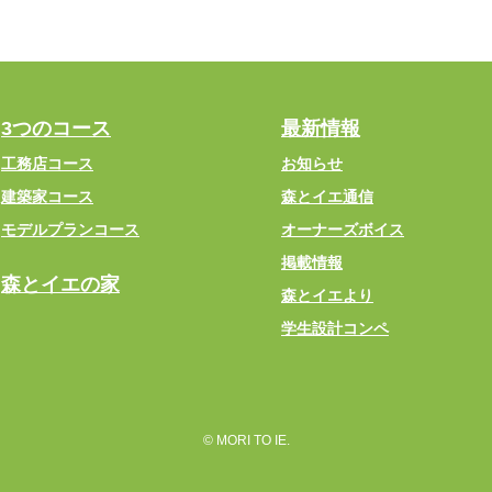
3つのコース
最新情報
工務店コース
お知らせ
建築家コース
森とイエ通信
モデルプランコース
オーナーズボイス
掲載情報
森とイエの家
森とイエより
学生設計コンペ
© MORI TO IE.