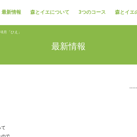
最新情報
森とイエについて
3つのコース
森とイエ
3年8月「ひえ」
最新情報
って
たので