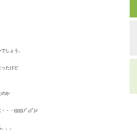
いでしょう。
なったけど
たのか
(((((ﾉﾟ⊿ﾟ)ﾉ
私。。。