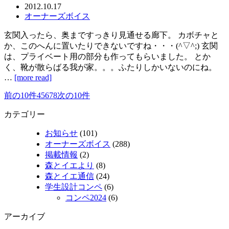
2012.10.17
オーナーズボイス
玄関入ったら、奥まですっきり見通せる廊下。 カボチャと
か、このへんに置いたりできないですね・・・(^▽^;) 玄関
は、プライベート用の部分も作ってもらいました。 とか
く、靴が散らばる我が家。。。ふたりしかいないのにね。
…
[more read]
前の10件
4
5
6
7
8
次の10件
カテゴリー
お知らせ
(101)
オーナーズボイス
(288)
掲載情報
(2)
森とイエより
(8)
森とイエ通信
(24)
学生設計コンペ
(6)
コンペ2024
(6)
アーカイブ