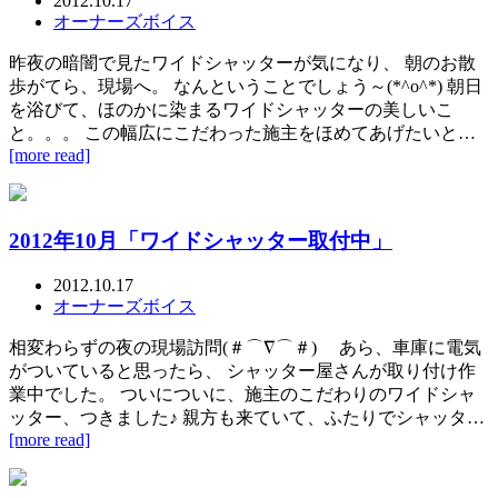
2012.10.17
オーナーズボイス
昨夜の暗闇で見たワイドシャッターが気になり、 朝のお散
歩がてら、現場へ。 なんということでしょう～(*^o^*) 朝日
を浴びて、ほのかに染まるワイドシャッターの美しいこ
と。。。 この幅広にこだわった施主をほめてあげたいと…
[more read]
2012年10月「ワイドシャッター取付中」
2012.10.17
オーナーズボイス
相変わらずの夜の現場訪問(＃⌒∇⌒＃)ゞ あら、車庫に電気
がついていると思ったら、 シャッター屋さんが取り付け作
業中でした。 ついについに、施主のこだわりのワイドシャ
ッター、つきました♪ 親方も来ていて、ふたりでシャッタ…
[more read]