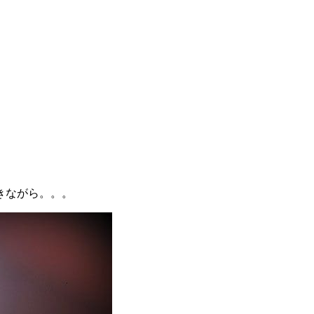
。
きながら。。。