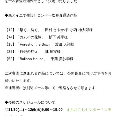
を一次審査通過作品として決定いたしました。
◆森とイエ学生設計コンペ一次審査通過作品
【12】「繋ぐ、紡ぐ」 田村 さやか様+小西 神太郎様
【14】「カムイの花嫁」 杉下 英宇様
【15】「Forest of the Box」 渡邉 天翔様
【39】「行燈の灯火」 林 拓実様
【52】「Balloon House」 千葉 美沙季様
二次審査に進まれる作品については、公開審査に向けご準備をお
願いいたします。
※通過者には別途メール等にてご連絡をさせて頂きます。
◆今後のスケジュールについて
◇11/30(土)～12/6(金)9:00～19:00
まちおこしセンター「コモ