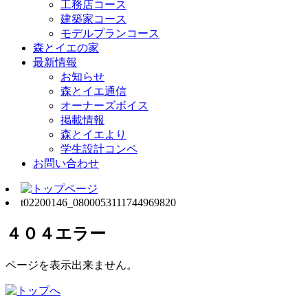
工務店コース
建築家コース
モデルプランコース
森とイエの家
最新情報
お知らせ
森とイエ通信
オーナーズボイス
掲載情報
森とイエより
学生設計コンペ
お問い合わせ
t02200146_0800053111744969820
４０４エラー
ページを表示出来ません。